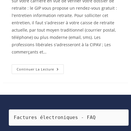
sur votre carrière en vue de vérifier votre dossier de
retraite : le GIP vous propose un rendez-vous gratuit :
l'entretien information retraite. Pour solliciter cet
entretien, il faut s'adresser à votre caisse de retraite
actuelle, par tout moyen traditionnel (courrier postal,
téléphone) ou plus moderne (email, sms). Les
professions libérales s'adresseront à la CIPAV ; Les
commerçants et…
La
Continuer La Lecture
Retraite,
Il
Est
Temps
D’y
Penser
!
Factures électroniques - FAQ