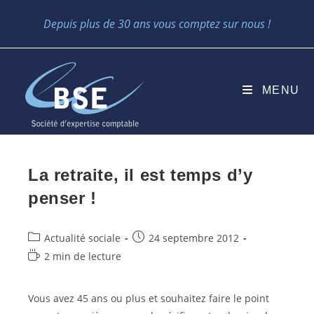
Skip
Depuis plus de 30 ans vous comptez sur nous !
to
content
MENU
La retraite, il est temps d’y
penser !
Post
Post
Actualité sociale
24 septembre 2012
category:
published:
Temps
2 min de lecture
de
lecture :
Vous avez 45 ans ou plus et souhaitez faire le point