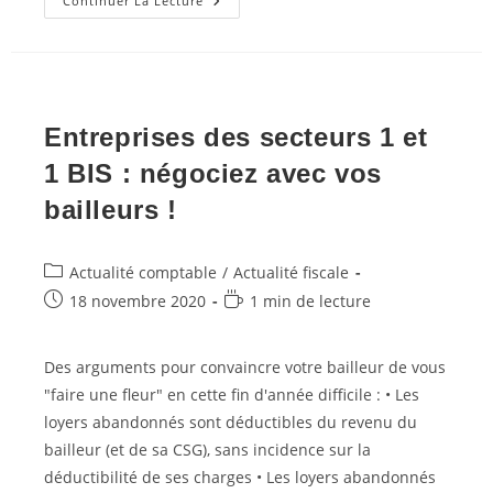
PGE
Continuer La Lecture
:
Nouveauté
2022
Pour
Les
Entreprises
De
Petite
Entreprises des secteurs 1 et
Taille
1 BIS : négociez avec vos
bailleurs !
Post
Actualité comptable
/
Actualité fiscale
category:
Post
Temps
18 novembre 2020
1 min de lecture
published:
de
lecture :
Des arguments pour convaincre votre bailleur de vous
"faire une fleur" en cette fin d'année difficile : • Les
loyers abandonnés sont déductibles du revenu du
bailleur (et de sa CSG), sans incidence sur la
déductibilité de ses charges • Les loyers abandonnés