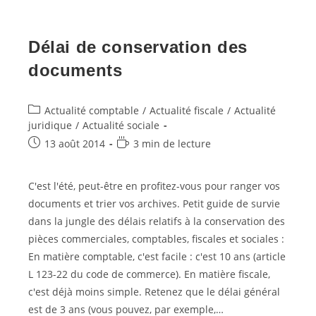
2nd
Semestre
2018
Délai de conservation des
documents
Post
Actualité comptable
/
Actualité fiscale
/
Actualité
category:
juridique
/
Actualité sociale
Post
Temps
13 août 2014
3 min de lecture
published:
de
lecture :
C'est l'été, peut-être en profitez-vous pour ranger vos
documents et trier vos archives. Petit guide de survie
dans la jungle des délais relatifs à la conservation des
pièces commerciales, comptables, fiscales et sociales :
En matière comptable, c'est facile : c'est 10 ans (article
L 123-22 du code de commerce). En matière fiscale,
c'est déjà moins simple. Retenez que le délai général
est de 3 ans (vous pouvez, par exemple,…