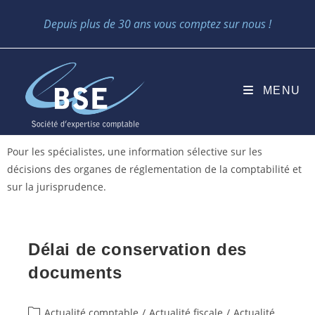
Skip
Depuis plus de 30 ans vous comptez sur nous !
to
content
MENU
Pour les spécialistes, une information sélective sur les
décisions des organes de réglementation de la comptabilité et
sur la jurisprudence.
Délai de conservation des
documents
Post
Actualité comptable
/
Actualité fiscale
/
Actualité