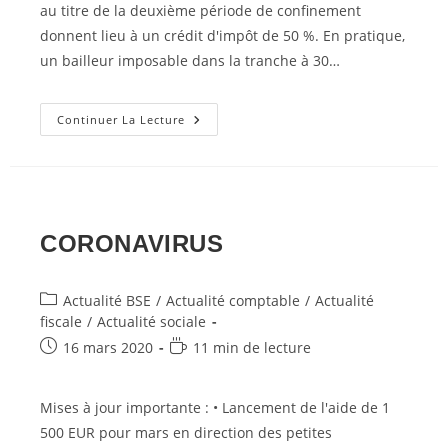
au titre de la deuxième période de confinement
donnent lieu à un crédit d'impôt de 50 %. En pratique,
un bailleur imposable dans la tranche à 30…
Entreprises
Continuer La Lecture
Des
Secteurs
1
Et
1
BIS
:
Négociez
CORONAVIRUS
Avec
Vos
Bailleurs
!
Post
Actualité BSE
/
Actualité comptable
/
Actualité
category:
fiscale
/
Actualité sociale
Post
Temps
16 mars 2020
11 min de lecture
published:
de
lecture :
Mises à jour importante : • Lancement de l'aide de 1
500 EUR pour mars en direction des petites