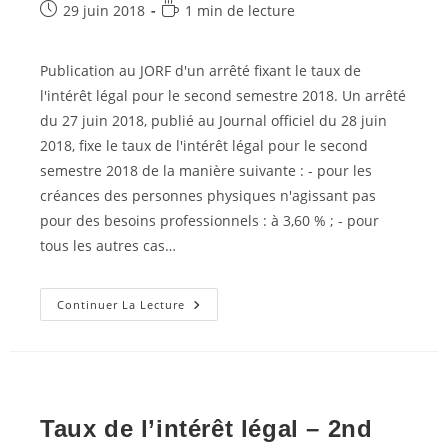
category:
Post
Temps
29 juin 2018
1 min de lecture
published:
de
lecture :
Publication au JORF d'un arrêté fixant le taux de
l'intérêt légal pour le second semestre 2018. Un arrêté
du 27 juin 2018, publié au Journal officiel du 28 juin
2018, fixe le taux de l'intérêt légal pour le second
semestre 2018 de la manière suivante : - pour les
créances des personnes physiques n'agissant pas
pour des besoins professionnels : à 3,60 % ; - pour
tous les autres cas…
Taux
Continuer La Lecture
De
L’intérêt
Légal
–
2nd
Semestre
2018
Taux de l’intérêt légal – 2nd