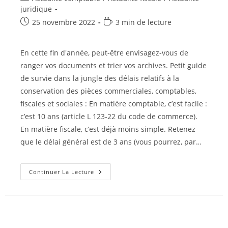
category:
juridique
Post
Temps
25 novembre 2022
3 min de lecture
published:
de
lecture :
En cette fin d'année, peut-être envisagez-vous de
ranger vos documents et trier vos archives. Petit guide
de survie dans la jungle des délais relatifs à la
conservation des pièces commerciales, comptables,
fiscales et sociales : En matière comptable, c’est facile :
c’est 10 ans (article L 123-22 du code de commerce).
En matière fiscale, c’est déjà moins simple. Retenez
que le délai général est de 3 ans (vous pourrez, par…
Délai
Continuer La Lecture
De
Conservation
Des
Documents