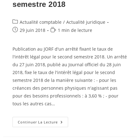
semestre 2018
Post
Actualité comptable
/
Actualité juridique
category:
Post
Temps
29 juin 2018
1 min de lecture
published:
de
lecture :
Publication au JORF d'un arrêté fixant le taux de
l'intérêt légal pour le second semestre 2018. Un arrêté
du 27 juin 2018, publié au Journal officiel du 28 juin
2018, fixe le taux de l'intérêt légal pour le second
semestre 2018 de la manière suivante : - pour les
créances des personnes physiques n'agissant pas
pour des besoins professionnels : à 3,60 % ; - pour
tous les autres cas…
Taux
Continuer La Lecture
De
L’intérêt
Légal
–