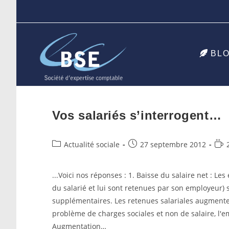
Skip
to
content
BL
Vos salariés s’interrogent…
Post
Post
Tem
Actualité sociale
27 septembre 2012
category:
published:
de
lect
...Voici nos réponses : 1. Baisse du salaire net : Les
du salarié et lui sont retenues par son employeur
supplémentaires. Les retenues salariales augmentent
problème de charges sociales et non de salaire, l'em
Augmentation…