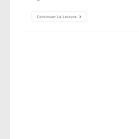
Vos
Continuer La Lecture
Salariés
S’interrogent…