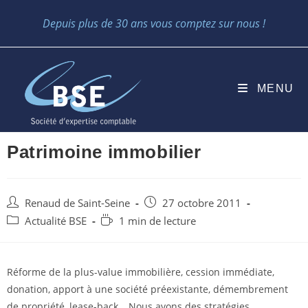
Skip
Depuis plus de 30 ans vous comptez sur nous !
to
content
MENU
Patrimoine immobilier
Auteur/autrice
Post
Renaud de Saint-Seine
27 octobre 2011
de
published:
Post
Temps
Actualité BSE
1 min de lecture
la
category:
de
publication :
lecture :
Réforme de la plus-value immobilière, cession immédiate,
donation, apport à une société préexistante, démembrement
de propriété, lease-back… Nous avons des stratégies