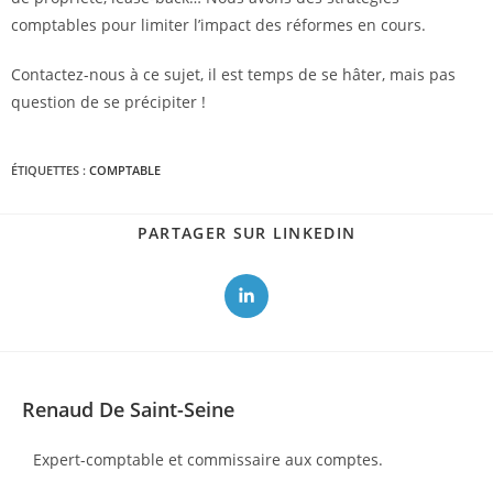
comptables pour limiter l’impact des réformes en cours.
Contactez-nous à ce sujet, il est temps de se hâter, mais pas
question de se précipiter !
Comptabilité
ÉTIQUETTES :
COMPTABLE
PARTAGER
PARTAGER SUR LINKEDIN
CE
CONTENU
Ouvrir
dans
une
autre
fenêtre
Renaud De Saint-Seine
Expert-comptable et commissaire aux comptes.