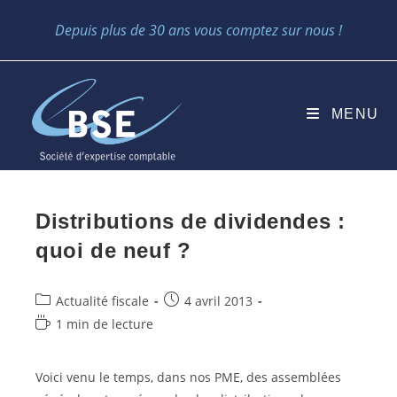
Skip
Depuis plus de 30 ans vous comptez sur nous !
to
content
MENU
Distributions de dividendes :
quoi de neuf ?
Post
Post
Actualité fiscale
4 avril 2013
category:
published:
Temps
1 min de lecture
de
lecture :
Voici venu le temps, dans nos PME, des assemblées