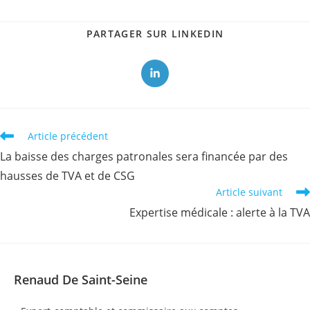
PARTAGER
PARTAGER SUR LINKEDIN
CE
CONTENU
Ouvrir
dans
une
autre
fenêtre
Read
Article précédent
more
La baisse des charges patronales sera financée par des
articles
hausses de TVA et de CSG
Article suivant
Expertise médicale : alerte à la TVA
Renaud De Saint-Seine