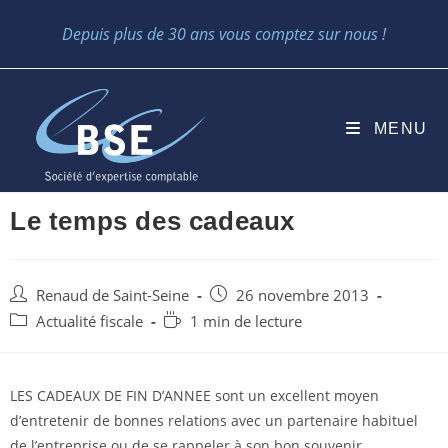
Skip
Depuis plus de 30 ans vous comptez sur nous !
to
content
MENU
Le temps des cadeaux
Auteur/autrice
Post
Renaud de Saint-Seine
26 novembre 2013
de
published:
Post
Temps
Actualité fiscale
1 min de lecture
la
category:
de
publication :
lecture :
LES CADEAUX DE FIN D’ANNEE sont un excellent moyen
d’entretenir de bonnes relations avec un partenaire habituel
de l’entreprise ou de se rappeler à son bon souvenir.