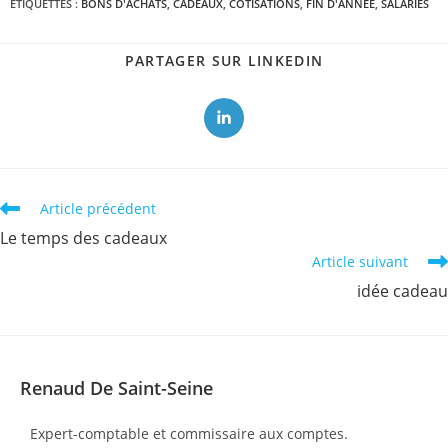
ÉTIQUETTES :
BONS D'ACHATS
,
CADEAUX
,
COTISATIONS
,
FIN D'ANNÉE
,
SALARIÉS
PARTAGER
PARTAGER SUR LINKEDIN
CE
CONTENU
Ouvrir
dans
une
autre
fenêtre
Read
Article précédent
more
Le temps des cadeaux
articles
Article suivant
idée cadeau
Renaud De Saint-Seine
Expert-comptable et commissaire aux comptes.