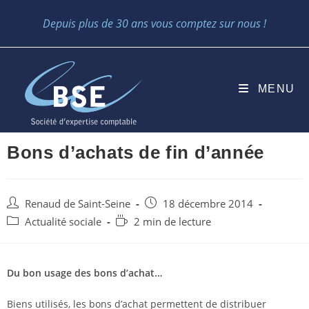
Skip
Depuis plus de 30 ans vous comptez sur nous !
to
content
MENU
Bons d’achats de fin d’année
Auteur/autrice
Post
Renaud de Saint-Seine
18 décembre 2014
de
published:
Post
Temps
Actualité sociale
2 min de lecture
la
category:
de
publication :
lecture :
Du bon usage des bons d’achat…
Biens utilisés, les bons d’achat permettent de distribuer